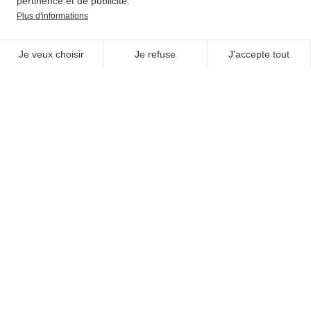
pertinence et de publicité.
SUIVEZ-NOUS
Plus d'informations
Je veux choisir
Je refuse
J'accepte tout
UNE QUESTION ?
NOUS CONTACTER
NEWSLETTER
Adhérer
AVEC LE SOUTIEN DE