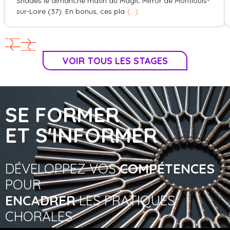
Shades le dimanche matin au Magic Mirror de Montlouis-
sur-Loire (37). En bonus, ces pla
(...)
VOIR TOUS LES STAGES
SE FORMER
ET
S'INFORMER
DÉVELOPPEZ VOS
COMPÉTENCES
POUR
ENCADRER
LES PRATIQUES
CHORALES