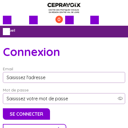
0
Menu
Contenu
Accueil
principal
principal
Connexion
Email
Mot de passe
SE CONNECTER