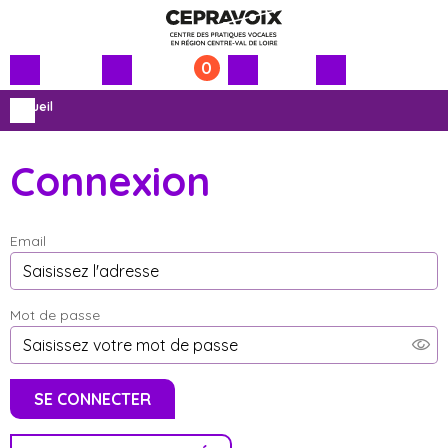
0
Menu
Contenu
Accueil
principal
principal
Connexion
Email
Mot de passe
SE CONNECTER