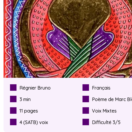
ÊTRE ACCOMPAGNÉ·E : DISPOSITIFS ET
RESSOURCES
SUIVRE L'ACTUALITÉ DE LA VOIX
FESTIVAL DE LA VOIX DE CHÂTEAUROU
ADHÉRER
Régnier Bruno
Français
3 min
Poème de Marc Bl
PROJETS DE TERRITOIRE
11 pages
Voix Mixtes
4 (SATB) voix
Difficulté 3/5