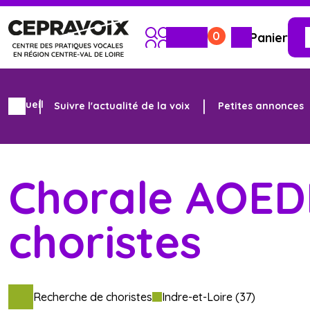
0
Panier
Menu
Contenu
principal
principal
Accueil
Suivre l'actualité de la voix
Petites annonces
ACCUEIL
Chorale AOEDE
LE CEPRAVOIX
choristes
CHANTER
SE FORMER ET S'INFORMER
Recherche de choristes
Indre-et-Loire (37)