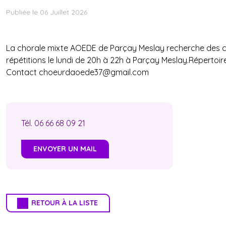
Publiée le 06 Juillet 2026
ÊTRE ACCOMPAGNÉ·E : DISPOSITIFS ET
RESSOURCES
La chorale mixte AOEDE de Parçay Meslay recherche des c
répétitions le lundi de 20h à 22h à Parçay Meslay.Répertoir
SUIVRE L'ACTUALITÉ DE LA VOIX
Contact choeurdaoede37@gmail.com
FESTIVAL DE LA VOIX DE CHÂTEAUROU
Tél. 06 66 68 09 21
ADHÉRER
ENVOYER UN MAIL
PROJETS DE TERRITOIRE
RETOUR À LA LISTE